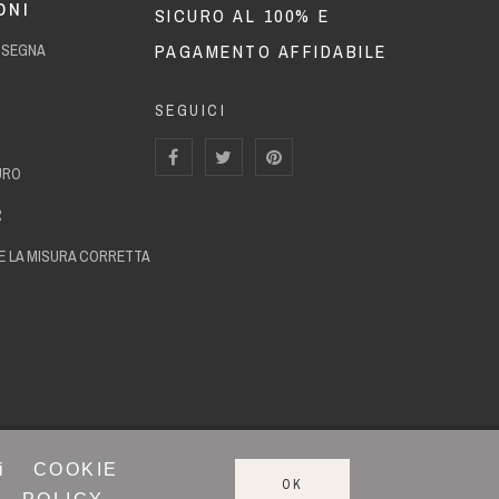
ONI
SICURO AL 100% E
PAGAMENTO AFFIDABILE
NSEGNA
SEGUICI
URO
R
 LA MISURA CORRETTA
FEDE SARDA © 2024. Tutti i diritti riservati.
i
COOKIE
OK