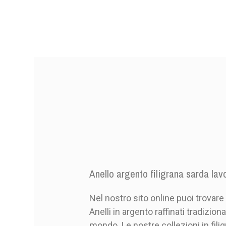
Anello argento filigrana sarda la
Riferimento
Nel nostro sito online puoi trovar
3 Articoli
In magazzino
Anelli in argento raffinati tradiziona
mondo. Le nostre collezioni in fil