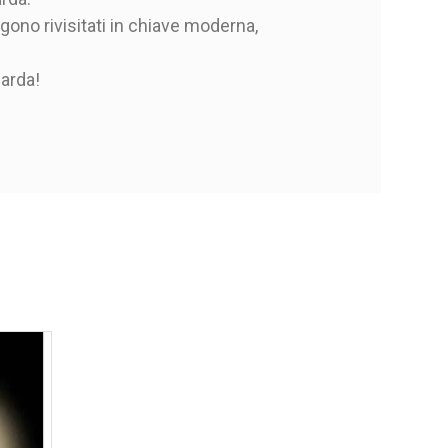
ngono rivisitati in chiave moderna,
sarda!
 mano