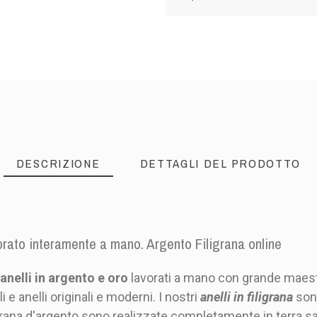
DESCRIZIONE
DETTAGLI DEL PRODOTTO
vorato interamente a mano. Argento Filigrana online
e
anelli in argento e oro
lavorati a mano con grande maest
li e anelli originali e moderni. I nostri
anelli in filigrana
sono
igrana d'argento sono realizzate completamente in terra s