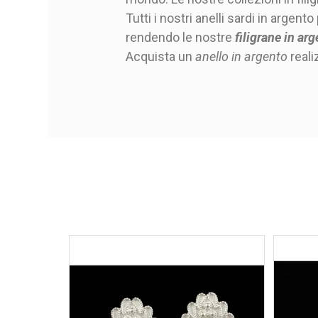
Tutti i nostri anelli sardi in argen
rendendo le nostre
filigrane in ar
Materiale
Acquista un
anello in argento
reali
Diametro
Chiusura
Lavorazione