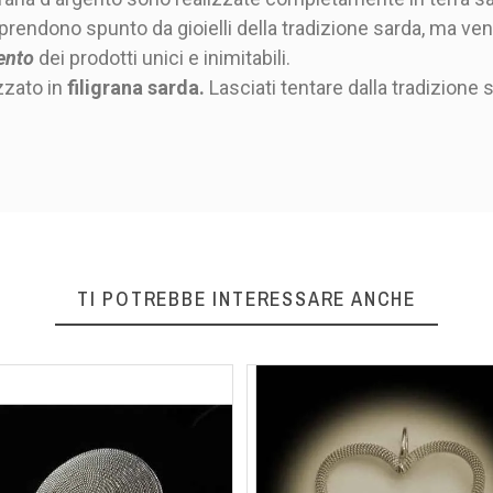
to prendono spunto da gioielli della tradizione sarda, ma ve
gento
dei prodotti unici e inimitabili.
Argento
zzato in
filigrana sarda.
Lasciati tentare dalla tradizione 
12 mm - 14 mm - 16 mm
regolabile
Argento in filigrana fatto a
TI POTREBBE INTERESSARE ANCHE