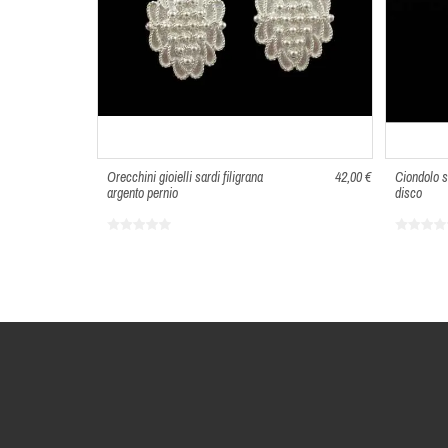
Orecchini gioielli sardi filigrana
42,00 €
Ciondolo s
argento pernio
disco