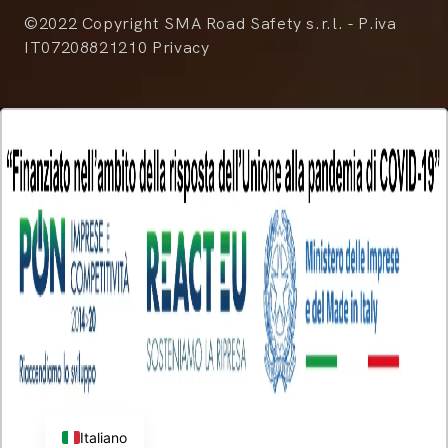
©2022 Copyright SMA Road Safety s.r.l. - P.iva
IT07208821210 Privacy
Italiano